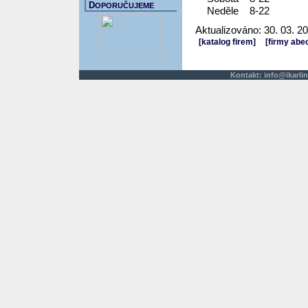
D
OPORUČUJEME
Neděle
8-22
Aktualizováno: 30. 03. 2
[katalog firem]
[firmy abe
Kontakt:
info@ikarlin