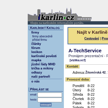
Vítejte na karlínském informačním portálu.
K
K
ARLÍNSKÝ
ATALOG
Najít v Karlíně
firmy
firmy abecedně
Cestování
|
Pro
přidat firmu
články
fórum
A-TechService
lexikon
Pronájem prezentační - P
karlínské pověsti
mapka
[vizitka.vcf]
jízdní řády MHD
Kontakt
trička a mikiny
odkazy
Adresa:
Žitomírská 42
,
naši partneři
Provozní doba
o nás
Pondělí
8-22
P
ŘIHLÁSIT SE
Úterý
8-22
Středa
8-22
email:
Čtvrtek
8-22
heslo:
Pátek
8-22
Sobota
8-22