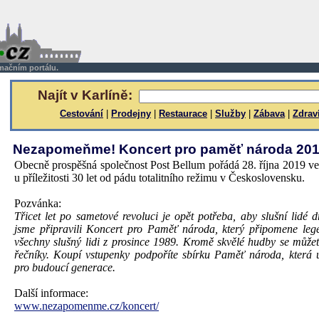
rmačním portálu.
Najít v Karlíně:
Cestování
|
Prodejny
|
Restaurace
|
Služby
|
Zábava
|
Zdrav
Nezapomeňme! Koncert pro paměť národa 20
Obecně prospěšná společnost Post Bellum pořádá 28. října 2019 ve
u příležitosti 30 let od pádu totalitního režimu v Československu.
Pozvánka:
Třicet let po sametové revoluci je opět potřeba, aby slušní lidé d
jsme připravili Koncert pro Paměť národa, který připomene leg
všechny slušný lidi z prosince 1989. Kromě skvělé hudby se můžete
řečníky. Koupí vstupenky podpoříte sbírku Paměť národa, která
pro budoucí generace.
Další informace:
www.nezapomenme.cz/koncert/