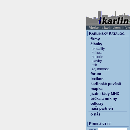
Vítejte na karlínském info
K
K
ARLÍNSKÝ
ATALOG
firmy
články
aktuality
kultura
historie
stavby
tisk
zajímavosti
fórum
lexikon
karlínské pověsti
mapka
jízdní řády MHD
trička a mikiny
odkazy
naši partneři
o nás
P
ŘIHLÁSIT SE