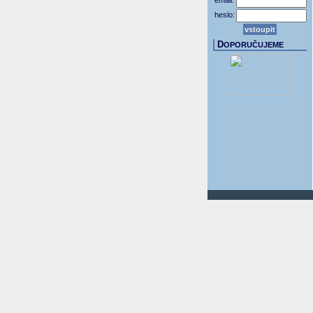
email:
heslo:
D
OPORUČUJEME