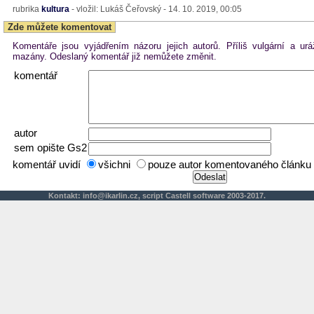
rubrika
kultura
- vložil: Lukáš Čeřovský - 14. 10. 2019, 00:05
Zde můžete komentovat
Komentáře jsou vyjádřením názoru jejich autorů. Příliš vulgární a ur
mazány. Odeslaný komentář již nemůžete změnit.
komentář
autor
sem opište Gs2
komentář uvidí
všichni
pouze autor komentovaného článku
Kontakt:
info@ikarlin.cz
,
script
Castell software 2003-2017.