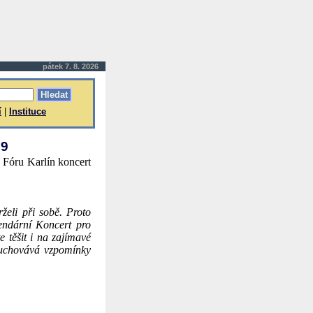
pátek 7. 8. 2026
í
|
Instituce
19
 Fóru Karlín koncert
rželi při sobě. Proto
endární Koncert pro
 těšit i na zajímavé
 uchovává vzpomínky