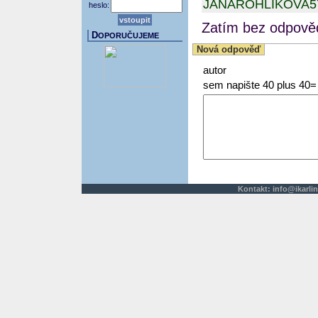
JANAROHLIKOVA
heslo:
Zatím bez odpověd
D
OPORUČUJEME
Nová odpověď
autor
sem napište 40 plus 40=
Kontakt:
info@ikarlin