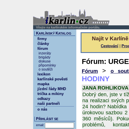
Vítejte na karlínském informačním portálu.
K
K
ARLÍNSKÝ
ATALOG
Najít v Karlíně
firmy
články
Cestování
|
Pro
fórum
inzeráty
brigády
Fórum: URGE
diskuse
připomínky
>
o soutěži
Fórum
o sout
lexikon
HODINY
karlínské pověsti
mapka
JANA ROHLIKOVA 26
jízdní řády MHD
trička a mikiny
Dobrý den, jste v tí
odkazy
na realizaci svých p
naši partneři
24 hodin? Nabídka 
o nás
úrokovou sazbou 2 %
360 měsíců). Poku
P
ŘIHLÁSIT SE
problémů, kontak
email: