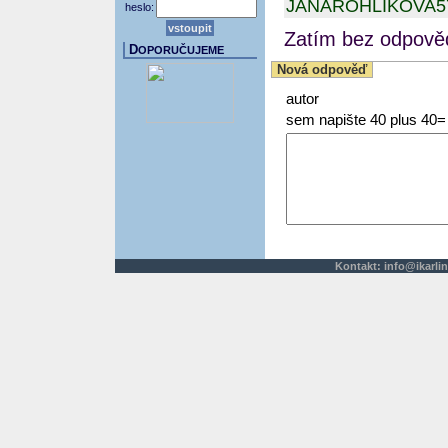
JANAROHLIKOVA
heslo:
Zatím bez odpověd
D
OPORUČUJEME
Nová odpověď
autor
sem napište 40 plus 40=
Kontakt:
info@ikarlin