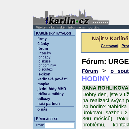
Vítejte na karlínském informačním portálu.
K
K
ARLÍNSKÝ
ATALOG
Najít v Karlíně
firmy
články
Cestování
|
Pro
fórum
inzeráty
brigády
Fórum: URGE
diskuse
připomínky
>
o soutěži
Fórum
o sout
lexikon
HODINY
karlínské pověsti
mapka
JANA ROHLIKOVA 26
jízdní řády MHD
trička a mikiny
Dobrý den, jste v tí
odkazy
na realizaci svých p
naši partneři
24 hodin? Nabídka 
o nás
úrokovou sazbou 2 %
360 měsíců). Poku
P
ŘIHLÁSIT SE
problémů, kontak
email: