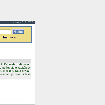
sobota 8. 8. 2026
í
|
Instituce
? Potřebujete naléhavou
 potřebujete kapitálový
60 000 000 Kč s nízkou
formací prostřednictvím