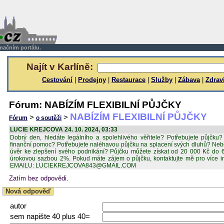
rmačním portálu.
Najít v Karlíně:
Cestování
|
Prodejny
|
Restaurace
|
Služby
|
Zábava
|
Zdrav
Fórum: NABÍZÍM FLEXIBILNÍ PŮJČKY
NABÍZÍM FLEXIBILNÍ PŮJČKY
>
>
Fórum
o soutěži
LUCIE KREJCOVA 24. 10. 2024, 03:33
Dobrý den, hledáte legálního a spolehlivého věřitele? Potřebujete půjčku
finanční pomoc? Potřebujete naléhavou půjčku na splacení svých dluhů? Nebo
úvěr ke zlepšení svého podnikání? Půjčku můžete získat od 20 000 Kč do 
úrokovou sazbou 2%. Pokud máte zájem o půjčku, kontaktujte mě pro více in
EMAILU: LUCIEKREJCOVA843@GMAIL.COM
Zatím bez odpovědi.
Nová odpověď
autor
sem napište 40 plus 40=