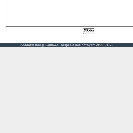
Kontakt:
info@ikarlin.cz
,
script
Castell software 2003-2017.