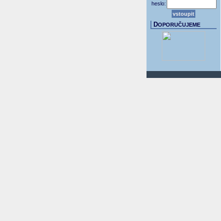
heslo:
D
OPORUČUJEME