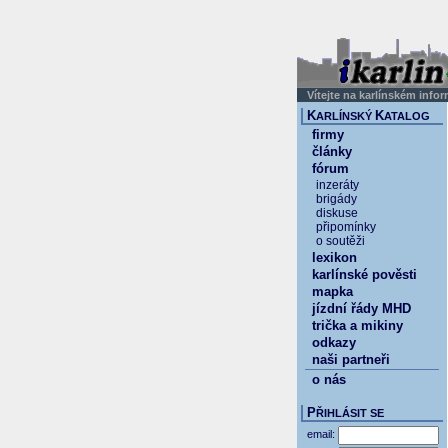
Vítejte na karlínském info
K
K
ARLÍNSKÝ
ATALOG
firmy
články
fórum
inzeráty
brigády
diskuse
připomínky
o soutěži
lexikon
karlínské pověsti
mapka
jízdní řády MHD
trička a mikiny
odkazy
naši partneři
o nás
P
ŘIHLÁSIT SE
email: