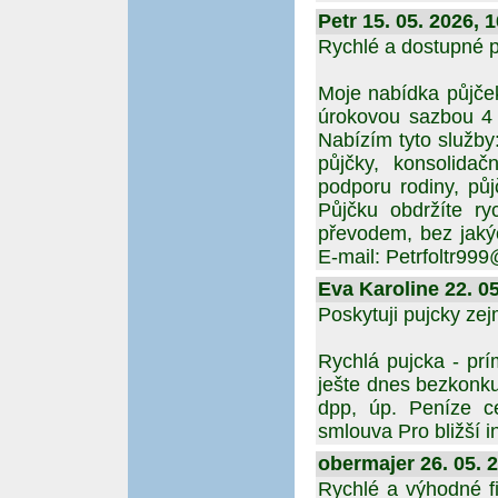
Petr 15. 05. 2026, 
Rychlé a dostupné p
Moje nabídka půjče
úrokovou sazbou 4
Nabízím tyto služby
půjčky, konsolidač
podporu rodiny, půj
Půjčku obdržíte ry
převodem, bez jakých
E-mail: Petrfoltr99
Eva Karoline 22. 05
Poskytuji pujcky zej
Rychlá pujcka - prí
ješte dnes bezkonk
dpp, úp. Peníze c
smlouva Pro bližší i
obermajer 26. 05. 
Rychlé a výhodné fi