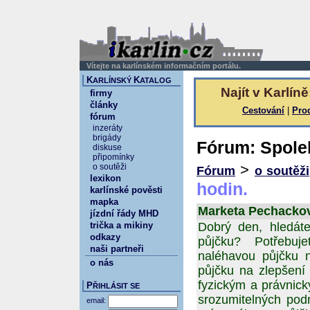
Vítejte na karlínském informačním portálu.
K
K
ARLÍNSKÝ
ATALOG
Najít v Karlíně
firmy
články
Cestování
|
Pro
fórum
inzeráty
brigády
Fórum: Spoleh
diskuse
připomínky
>
o soutěži
Fórum
o soutěži
lexikon
hodin.
karlínské pověsti
mapka
Marketa Pechackova
jízdní řády MHD
trička a mikiny
Dobrý den, hledáte
odkazy
půjčku? Potřebuj
naši partneři
naléhavou půjčku n
o nás
půjčku na zlepšení
fyzickým a právnic
P
ŘIHLÁSIT SE
srozumitelných pod
email: