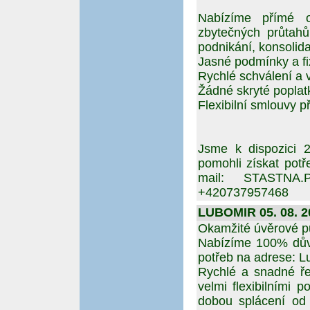
Nabízíme přímé o
zbytečných průtahů
podnikání, konsolid
Jasné podmínky a fi
Rychlé schválení a 
Žádné skryté poplat
Flexibilní smlouvy p
Jsme k dispozici 
pomohli získat potř
mail: STASTNA
+420737957468
LUBOMIR 05. 08. 2
Okamžité úvěrové pů
Nabízíme 100% důvě
potřeb na adrese:
Rychlé a snadné ře
velmi flexibilními
dobou splácení od