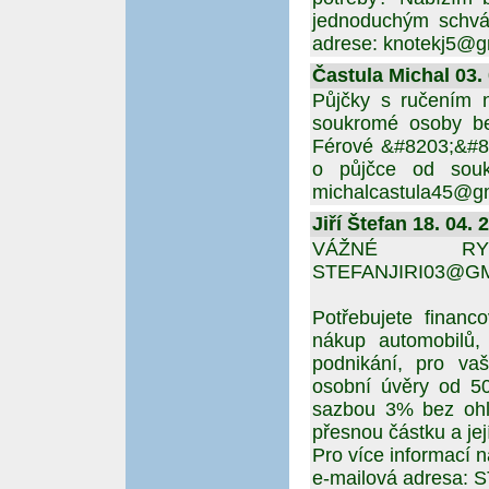
jednoduchým schvá
adrese: knotekj5@g
Častula Michal 03. 
Půjčky s ručením n
soukromé osoby be
Férové &#8203;&#82
o půjčce od souk
michalcastula45@g
Jiří Štefan 18. 04. 
VÁŽNÉ RYC
STEFANJIRI03@G
Potřebujete financ
nákup automobilů, 
podnikání, pro vaš
osobní úvěry od 5
sazbou 3% bez ohle
přesnou částku a jej
Pro více informací 
e-mailová adresa