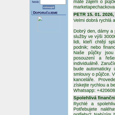
máte zájem o půjčk
heslo:
marketapechackov
D
OPORUČUJEME
PETR 15. 01. 2026,
Velmi dobrá rychlá 
Dobrý den, dámy a 
služby ve výši 300
lidi, kteří chtějí s
podnik; nebo finan
Naše půjčky jsou
posouzení a řešen
individuálně. Zaruč
bude automaticky 
smlouvy o půjčce. V
kanceláře. Prove
získejte rychlou a 
Whatsapp: +42060
Spolehlivá finanční
Rychlé a spolehli
Potřebujete naléh
potřeby? Nabízím b