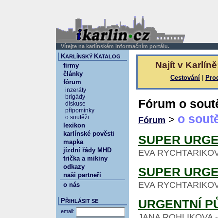
Vítejte na karlínském informačním portálu.
K
K
ARLÍNSKÝ
ATALOG
Najít v Karlíně
firmy
články
Cestování
|
Pro
fórum
inzeráty
brigády
Fórum o sout
diskuse
připomínky
o sout
>
o soutěži
Fórum
lexikon
karlínské pověsti
SUPER URGE
mapka
jízdní řády MHD
EVA RYCHTARIKOVA - 
trička a mikiny
odkazy
SUPER URGE
naši partneři
EVA RYCHTARIKOVA - 
o nás
P
URGENTNÍ P
ŘIHLÁSIT SE
email:
JANA ROHLIKOVA - 26