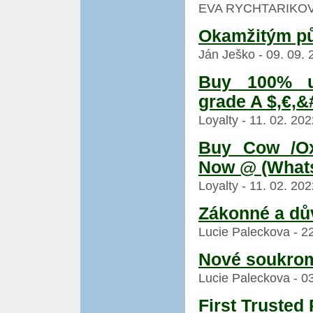
EVA RYCHTARIKOVA -
Okamžitým p
Ján Ješko - 09. 09. 
Buy 100% un
grade A $,€,&
Loyalty - 11. 02. 20
Buy Cow /Ox
Now @ (What
Loyalty - 11. 02. 20
Zákonné a dů
Lucie Paleckova - 22
Nové soukrom
Lucie Paleckova - 03
First Truste