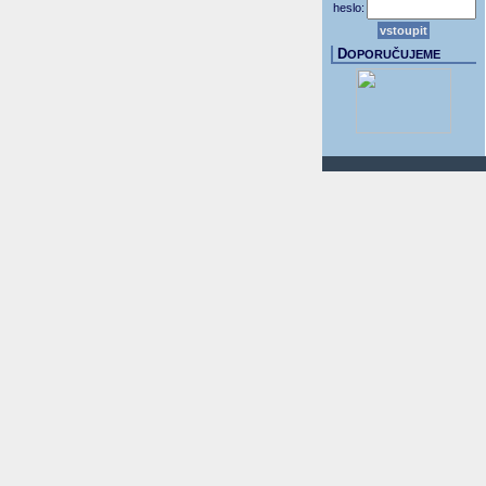
heslo:
D
OPORUČUJEME