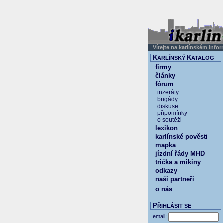
Vítejte na karlínském info
K
K
ARLÍNSKÝ
ATALOG
firmy
články
fórum
inzeráty
brigády
diskuse
připomínky
o soutěži
lexikon
karlínské pověsti
mapka
jízdní řády MHD
trička a mikiny
odkazy
naši partneři
o nás
P
ŘIHLÁSIT SE
email: