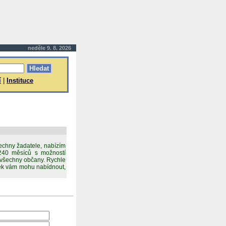
neděle 9. 8. 2026
í
|
Instituce
echny žadatele, nabízím
240 měsíců s možností
 všechny občany. Rychle
ínek vám mohu nabídnout,