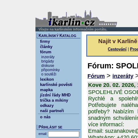
Vítejte na karlínském informačním portálu.
K
K
ARLÍNSKÝ
ATALOG
Najít v Karlíně
firmy
články
Cestování
|
Pro
fórum
inzeráty
brigády
Fórum: SPO
diskuse
připomínky
>
o soutěži
Fórum
inzeráty
lexikon
Kove 20. 02. 2026,
karlínské pověsti
mapka
SPOLEHLIVÉ OSO
jízdní řády MHD
Rychlé a spolehl
trička a mikiny
Potřebujete nalé
odkazy
naši partneři
potřeby? Nabízím b
o nás
snadným schválením
více informací:
P
ŘIHLÁSIT SE
Email: suzanakove
email:
WhatsApp: +420 60