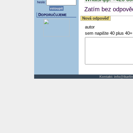
heslo:
Zatím bez odpověd
D
OPORUČUJEME
Nová odpověď
autor
sem napište 40 plus 40=
Kontakt:
info@ikarlin