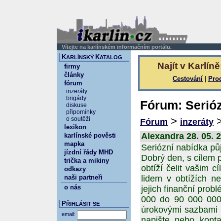
Vítejte na karlínském informačním portálu.
K
K
ARLÍNSKÝ
ATALOG
Najít v Karlíně
firmy
články
Cestování
|
Pro
fórum
inzeráty
brigády
Fórum: Serióz
diskuse
připomínky
>
o soutěži
Fórum
inzeráty
lexikon
Alexandra 28. 05. 
karlínské pověsti
mapka
Seriózní nabídka pů
jízdní řády MHD
Dobrý den, s cílem 
trička a mikiny
obtíží čelit vašim
odkazy
naši partneři
lidem v obtížích n
o nás
jejich finanční prob
000 do 90 000 000
P
ŘIHLÁSIT SE
úrokovými sazbami 
email:
napište nebo kont