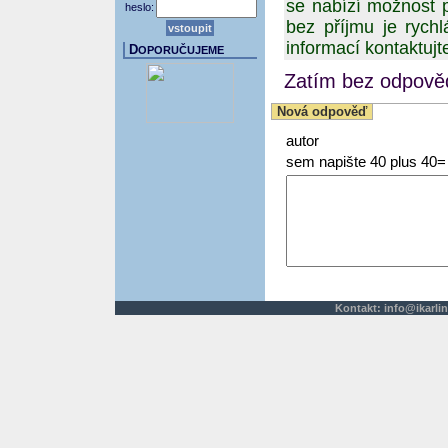
se nabízí možnost p
heslo:
bez příjmu je rych
informací kontaktuj
D
OPORUČUJEME
Zatím bez odpověd
Nová odpověď
autor
sem napište 40 plus 40=
Kontakt:
info@ikarlin