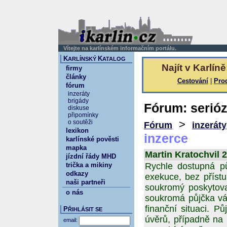
Vítejte na karlínském informačním portálu.
K
K
ARLÍNSKÝ
ATALOG
Najít v Karlíně
firmy
články
Cestování
|
Pro
fórum
inzeráty
brigády
Fórum: serióz
diskuse
připomínky
>
o soutěži
Fórum
inzeráty
lexikon
inzerce
karlínské pověsti
mapka
Martin Kratochvil 2
jízdní řády MHD
trička a mikiny
Rychle dostupná p
odkazy
exekuce, bez přístup
naši partneři
soukromý poskytov
o nás
soukromá půjčka vám
finanční situaci. 
P
ŘIHLÁSIT SE
úvěrů, případně na
email: