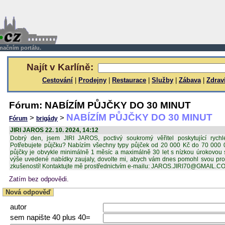
rmačním portálu.
Najít v Karlíně:
Cestování
|
Prodejny
|
Restaurace
|
Služby
|
Zábava
|
Zdrav
Fórum: NABÍZÍM PŮJČKY DO 30 MINUT
NABÍZÍM PŮJČKY DO 30 MINUT
>
>
Fórum
brigády
JIRI JAROS 22. 10. 2024, 14:12
Dobrý den, jsem JIRI JAROS, poctivý soukromý věřitel poskytující rych
Potřebujete půjčku? Nabízím všechny typy půjček od 20 000 Kč do 70 000 
půjčky je obvykle minimálně 1 měsíc a maximálně 30 let s nízkou úrokovou
výše uvedené nabídky zaujaly, dovolte mi, abych vám dnes pomohl svou p
zkušeností! Kontaktujte mě prostřednictvím e-mailu: JAROS.JIRI70@GMAIL.C
Zatím bez odpovědi.
Nová odpověď
autor
sem napište 40 plus 40=