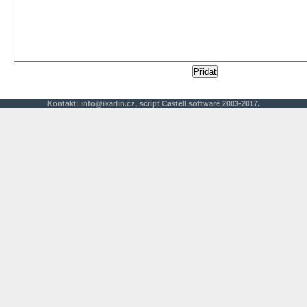
Kontakt:
info@ikarlin.cz
,
script
Castell software 2003-2017.