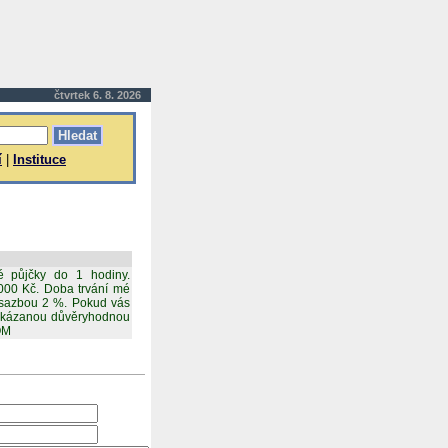
čtvrtek 6. 8. 2026
í
|
Instituce
lé půjčky do 1 hodiny.
000 Kč. Doba trvání mé
 sazbou 2 %. Pokud vás
rokázanou důvěryhodnou
OM