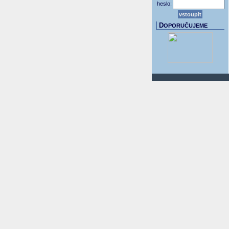
heslo:
D
OPORUČUJEME