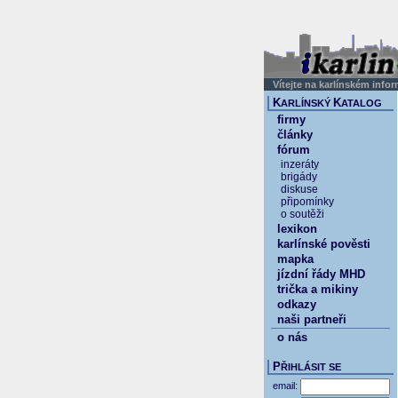
Vítejte na karlínském info
K
K
ARLÍNSKÝ
ATALOG
firmy
články
fórum
inzeráty
brigády
diskuse
připomínky
o soutěži
lexikon
karlínské pověsti
mapka
jízdní řády MHD
trička a mikiny
odkazy
naši partneři
o nás
P
ŘIHLÁSIT SE
email: