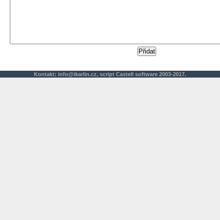
Kontakt:
info@ikarlin.cz
,
script
Castell software 2003-2017.