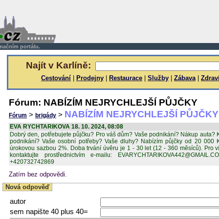
rmačním portálu.
Najít v Karlíně:
Cestování
|
Prodejny
|
Restaurace
|
Služby
|
Zábava
|
Zdrav
Fórum: NABÍZÍM NEJRYCHLEJŠÍ PŮJČKY
NABÍZÍM NEJRYCHLEJŠÍ PŮJČKY
>
>
Fórum
brigády
EVA RYCHTARIKOVA 18. 10. 2024, 08:08
Dobrý den, potřebujete půjčku? Pro váš dům? Vaše podnikání? Nákup auta? K
podnikání? Vaše osobní potřeby? Vaše dluhy? Nabízím půjčky od 20 000 
úrokovou sazbou 2%. Doba trvání úvěru je 1 - 30 let (12 - 360 měsíců). Pro 
kontaktujte prostřednictvím e-mailu: EVARYCHTARIKOVA442@GMAIL
+420732742869
Zatím bez odpovědi.
Nová odpověď
autor
sem napište 40 plus 40=