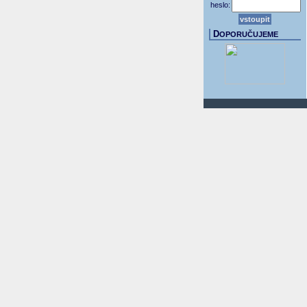
heslo:
D
OPORUČUJEME