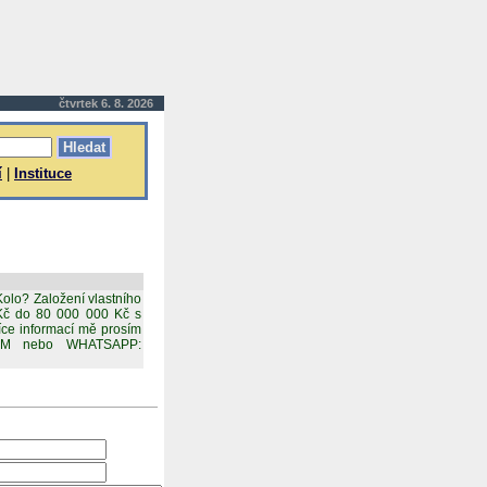
čtvrtek 6. 8. 2026
í
|
Instituce
olo? Založení vlastního
Kč do 80 000 000 Kč s
více informací mě prosím
.COM nebo WHATSAPP: