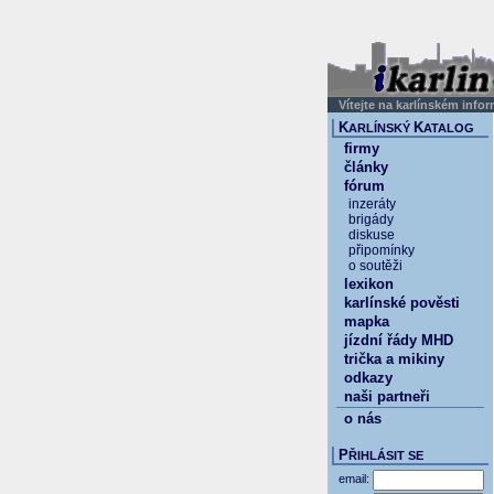
Vítejte na karlínském info
K
K
ARLÍNSKÝ
ATALOG
firmy
články
fórum
inzeráty
brigády
diskuse
připomínky
o soutěži
lexikon
karlínské pověsti
mapka
jízdní řády MHD
trička a mikiny
odkazy
naši partneři
o nás
P
ŘIHLÁSIT SE
email: