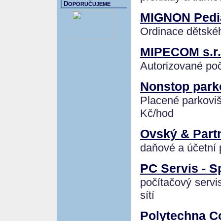
D
OPORUČUJEME
MIGNON Pedia
Ordinace dětské
MIPECOM s.r.
Autorizované poč
Nonstop park
Placené parkovišt
Kč/hod
Ovský & Partn
daňové a účetní 
PC Servis - S
počítačový servi
sítí
Polytechna Co