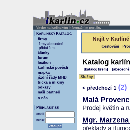
Vítejte na karlínském informačním portálu.
K
K
ARLÍNSKÝ
ATALOG
Najít v Karlíně
firmy
firmy abecedně
Cestování
|
Pro
přidat firmu
články
fórum
Katalog karlí
lexikon
karlínské pověsti
[katalog firem]
[abecedně
mapka
Služby
jízdní řády MHD
trička a mikiny
(2)
< předchozí
1
odkazy
naši partneři
Malá Provence
o nás
Prodej květin a 
P
ŘIHLÁSIT SE
email:
Mgr. Marzena
heslo:
překlady a tlumo