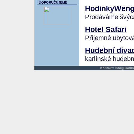
D
OPORUČUJEME
HodinkyWeng
Prodáváme švýca
Hotel Safari
Příjemné ubytován
Hudební divad
karlínské hudebn
Kontakt:
info@ikarlin