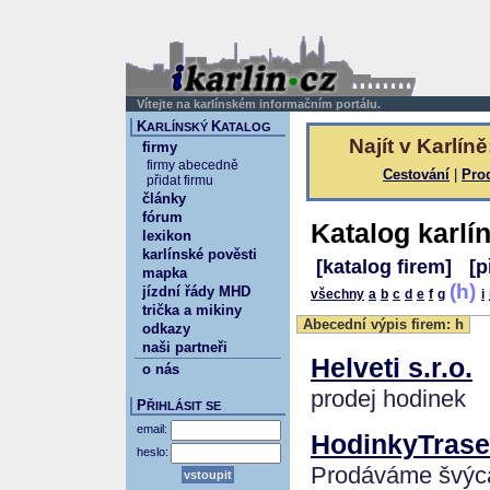
Vítejte na karlínském informačním portálu.
K
K
ARLÍNSKÝ
ATALOG
Najít v Karlíně
firmy
firmy abecedně
Cestování
|
Pro
přidat firmu
články
fórum
Katalog karlí
lexikon
karlínské pověsti
[katalog firem]
[p
mapka
(h)
jízdní řády MHD
všechny
a
b
c
d
e
f
g
i
trička a mikiny
Abecední výpis firem: h
odkazy
naši partneři
Helveti s.r.o.
o nás
prodej hodinek
P
ŘIHLÁSIT SE
email:
HodinkyTrase
heslo:
Prodáváme švýca