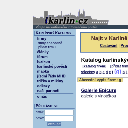
Vítejte na karlínském informačním portálu.
K
K
ARLÍNSKÝ
ATALOG
Najít v Karlíně
firmy
firmy abecedně
Cestování
|
Pro
přidat firmu
články
fórum
Katalog karlínský
lexikon
karlínské pověsti
[katalog firem]
[přidat fir
(g)
mapka
všechny
a
b
c
d
e
f
h
i
jízdní řády MHD
Abecední výpis firem: g
trička a mikiny
odkazy
Galerie Epicure
naši partneři
galerie s vinotékou
o nás
P
ŘIHLÁSIT SE
email:
heslo: