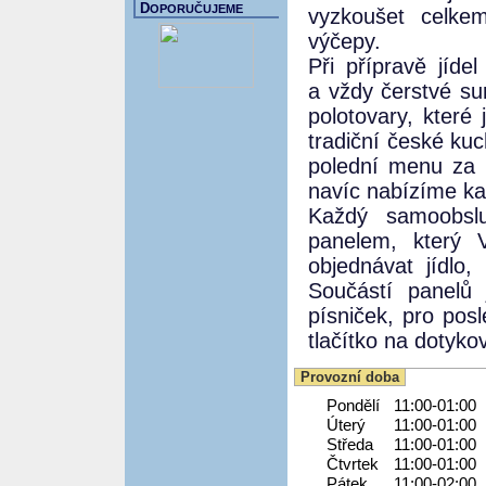
D
OPORUČUJEME
vyzkoušet celke
výčepy.
Při přípravě jíde
a vždy čerstvé su
polotovary, které
tradiční české ku
polední menu za
navíc nabízíme k
Každý samoobsl
panelem, který 
objednávat jídlo,
Součástí panelů 
písniček, pro posl
tlačítko na dotyko
Provozní doba
Pondělí
11:00-01:00
Úterý
11:00-01:00
Středa
11:00-01:00
Čtvrtek
11:00-01:00
Pátek
11:00-02:00