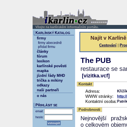
Vítejte na karlínském informačním portálu.
K
K
ARLÍNSKÝ
ATALOG
Najít v Karlíně
firmy
firmy abecedně
Cestování
|
Pro
přidat firmu
články
fórum
The PUB
lexikon
karlínské pověsti
restaurace se s
mapka
[vizitka.vcf]
jízdní řády MHD
trička a mikiny
Kontakt
odkazy
naši partneři
Adresa:
Křiží
o nás
WWW stránky:
http:
Kontaktní osoba:
Patri
P
ŘIHLÁSIT SE
Podrobnosti
email:
Nejnovější praž
heslo:
o celkovém objemu