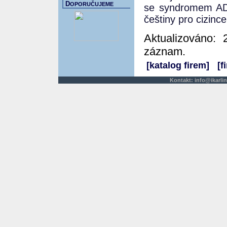
D
OPORUČUJEME
se syndromem AD
češtiny pro cizince
Aktualizováno: 
záznam.
[katalog firem]
[f
Kontakt:
info@ikarlin