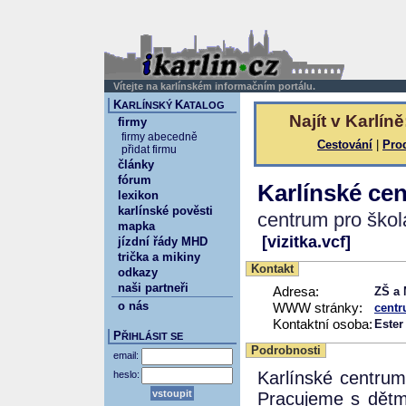
Vítejte na karlínském informačním portálu.
K
K
ARLÍNSKÝ
ATALOG
Najít v Karlíně
firmy
firmy abecedně
Cestování
|
Pro
přidat firmu
články
fórum
Karlínské ce
lexikon
karlínské pověsti
centrum pro škol
mapka
[vizitka.vcf]
jízdní řády MHD
trička a mikiny
Kontakt
odkazy
naši partneři
Adresa:
ZŠ a 
o nás
WWW stránky:
centr
Kontaktní osoba:
Ester
P
ŘIHLÁSIT SE
Podrobnosti
email:
Karlínské centrum 
heslo:
Pracujeme s dětmi