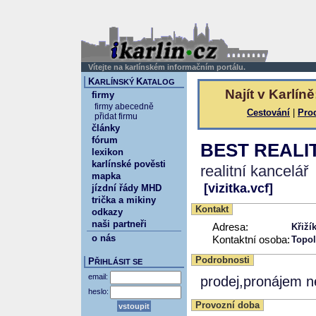
Vítejte na karlínském informačním portálu.
K
K
ARLÍNSKÝ
ATALOG
Najít v Karlíně
firmy
firmy abecedně
Cestování
|
Pro
přidat firmu
články
fórum
BEST REALI
lexikon
karlínské pověsti
realitní kancelář
mapka
[vizitka.vcf]
jízdní řády MHD
trička a mikiny
Kontakt
odkazy
naši partneři
Adresa:
Křiží
o nás
Kontaktní osoba:
Topo
Podrobnosti
P
ŘIHLÁSIT SE
email:
prodej,pronájem n
heslo:
Provozní doba