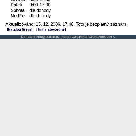
Pátek
9:00-17:00
Sobota
dle dohody
Neděle
dle dohody
Aktualizováno: 15. 12. 2006, 17:48. Toto je bezplatný záznam.
[katalog firem]
[firmy abecedně]
Kontakt:
info@ikarlin.cz
,
script
Castell software 2003-2017.