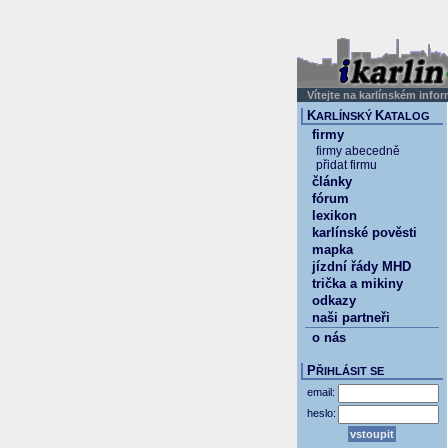
Vítejte na karlínském info
K
K
ARLÍNSKÝ
ATALOG
firmy
firmy abecedně
přidat firmu
články
fórum
lexikon
karlínské pověsti
mapka
jízdní řády MHD
trička a mikiny
odkazy
naši partneři
o nás
P
ŘIHLÁSIT SE
email:
heslo: