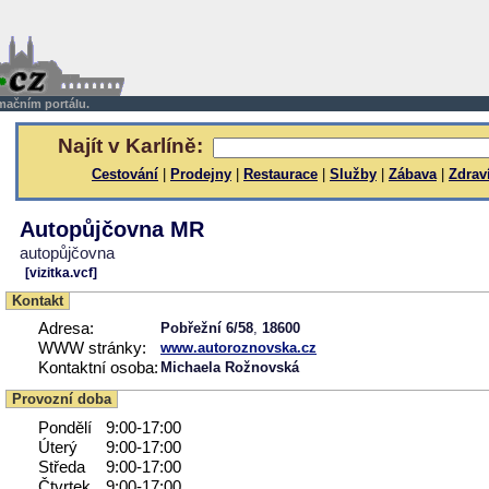
rmačním portálu.
Najít v Karlíně:
Cestování
|
Prodejny
|
Restaurace
|
Služby
|
Zábava
|
Zdrav
Autopůjčovna MR
autopůjčovna
[vizitka.vcf]
Kontakt
Adresa:
Pobřežní 6/58
,
18600
WWW stránky:
www.autoroznovska.cz
Kontaktní osoba:
Michaela Rožnovská
Provozní doba
Pondělí
9:00-17:00
Úterý
9:00-17:00
Středa
9:00-17:00
Čtvrtek
9:00-17:00