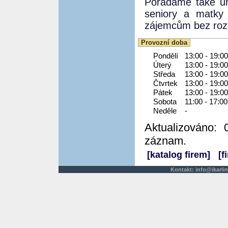
Pořádáme také um
seniory a matky 
zájemcům bez rozd
Provozní doba
Pondělí
13:00 - 19:00
Úterý
13:00 - 19:00
Středa
13:00 - 19:00
Čtvrtek
13:00 - 19:00
Pátek
13:00 - 19:00
Sobota
11:00 - 17:00
Neděle
-
Aktualizováno: 
záznam.
[katalog firem]
[f
Kontakt:
info@ikarlin