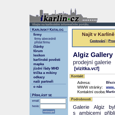
Vítejte na karlínském informačním portálu.
K
K
ARLÍNSKÝ
ATALOG
Najít v Karlíně
firmy
firmy abecedně
Cestování
|
Pro
přidat firmu
články
fórum
Algiz Gallery
lexikon
karlínské pověsti
prodejní galerie
mapka
[vizitka.vcf]
jízdní řády MHD
trička a mikiny
Kontakt
odkazy
naši partneři
Adresa:
Březi
o nás
WWW stránky:
www.a
Kontaktní osoba:
Marti
P
ŘIHLÁSIT SE
Podrobnosti
email:
Galerie Algiz b
heslo:
s ambicemi přiblí