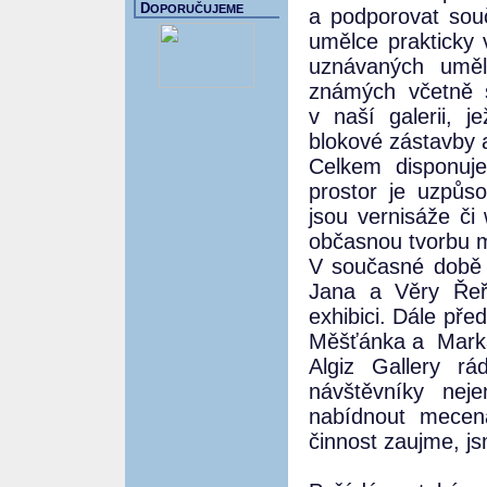
D
OPORUČUJEME
a podporovat souč
umělce prakticky 
uznávaných uměl
známých včetně s
v naší galerii, 
blokové zástavby a 
Celkem disponuje
prostor je uzpůs
jsou vernisáže či
občasnou tvorbu m
V současné době m
Jana a Věry Řeři
exhibici. Dále př
Měšťánka a Marka 
Algiz Gallery rá
návštěvníky nej
nabídnout mece
činnost zaujme, js